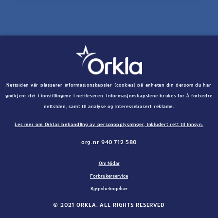
Nettsiden vår plasserer informasjonskapsler (cookies) på enheten din dersom du har
godkjent det i innstillingene i nettleseren. Informasjonskapslene brukes for å forbedre
nettsiden, samt til analyse og interessebasert reklame.
Les mer om Orklas behandling av personopplysninger, inkludert rett til innsyn.
org.nr 940 712 580
Om Nidar
Forbrukerservice
Kjøpsbetingelser
© 2021 ORKLA. ALL RIGHTS RESERVED