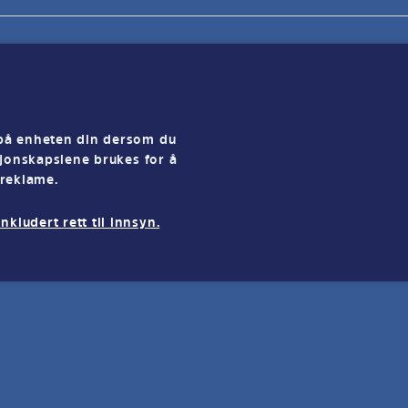
 på enheten din dersom du
asjonskapslene brukes for å
 reklame.
kludert rett til innsyn.