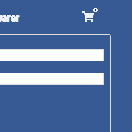
0
varer