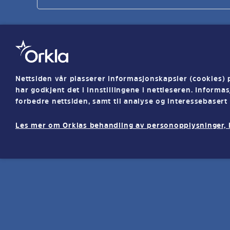
Nettsiden vår plasserer informasjonskapsler (cookies)
har godkjent det i innstillingene i nettleseren. Inform
forbedre nettsiden, samt til analyse og interessebasert
Les mer om Orklas behandling av personopplysninger, in