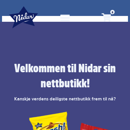
Skip
to
0
content
Velkommen til Nidar sin
nettbutikk!
Kanskje verdens deiligste nettbutikk frem til nå?