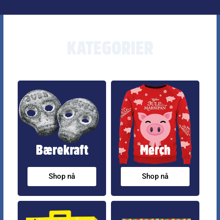
KATEGORIER
Bærekraft
Merch
Shop nå
Shop nå